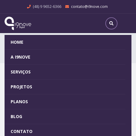
(48) 9 9652-6366
contato@i9nove.com
Services
HOME
Home
Services
A I9NOVE
SERVIÇOS
We are the Best
PROJETOS
Praesent turpis. Aenean posuere, tortor sed cursus feugiat,
PLANOS
nunc augue blandit nunc, eu sollicitudin urna dolor sagittis
lacus. Donec elit libero, sodales nec, volutpat a, suscipit non,
BLOG
turpis. Nullam sagittis. Suspendisse pulvinar, augue ac
venenatis condimentum, sem libero volutpat nibh, nec
CONTATO
pellentesque velit pede quis nunc. Vestibulum ante ipsum